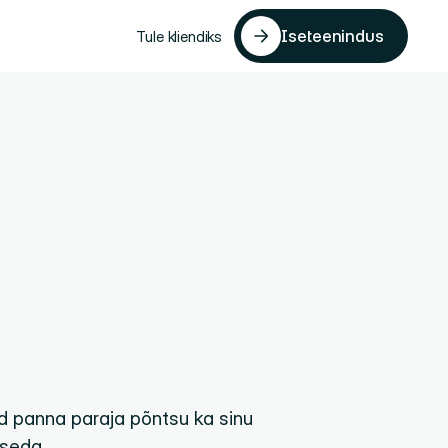
Iseteenindus
Tule kliendiks
Iseteenindus
a
elus,
as
tagada
vad panna paraja põntsu ka sinu
etseda.