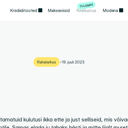
TULEMAS
Kindlustus
Krediiditooted
Makseviisid
Modena
•
Rahatarkus
19. juuli 2023
amatut
olukord
almis
olla:
kuid
meelerahu?
tamatuid kulutusi ikka ette ja just selliseid, mis või
tile. Samas elada ju tahaks hästi ja mitte liialt mur