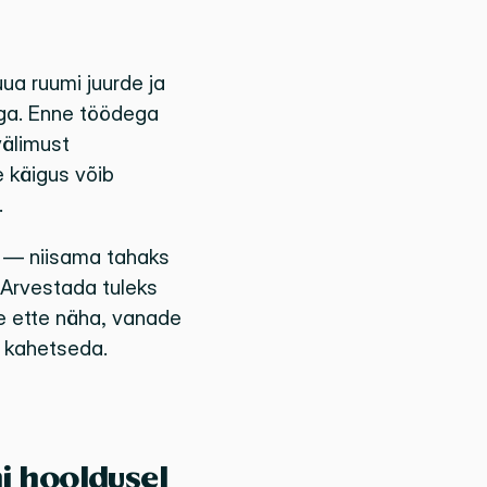
a ruumi juurde ja 
ga. Enne töödega 
älimust 
käigus võib 
.
 — niisama tahaks 
Arvestada tuleks 
e ette näha, vanade 
ui kahetseda.
i hooldusel