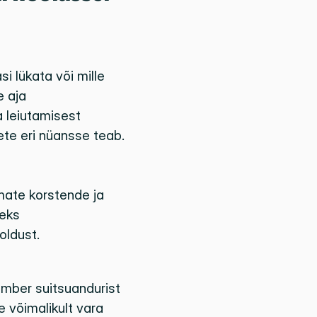
 lükata või mille 
 aja 
 leiutamisest 
te eri nüansse teab. 
ate korstende ja 
ks 
oldust. 
mber suitsuandurist 
 võimalikult vara 