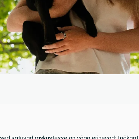
esed satuvad raskustesse on väga erinevad: töökaotu