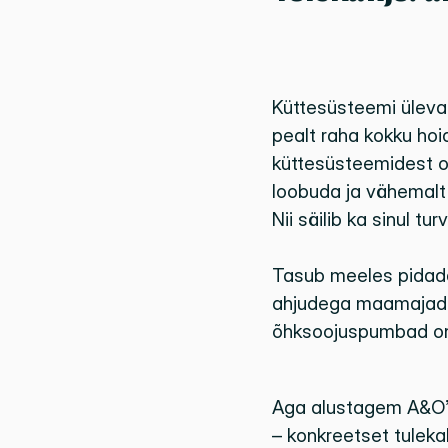
Küttesüsteemi ülevaa
pealt raha kokku hoid
küttesüsteemidest on
loobuda ja vähemalt 
Nii säilib ka sinul t
Tasub meeles pidada
ahjudega maamajade
õhksoojuspumbad on k
Aga alustagem A&O’s
– konkreetset tulekah