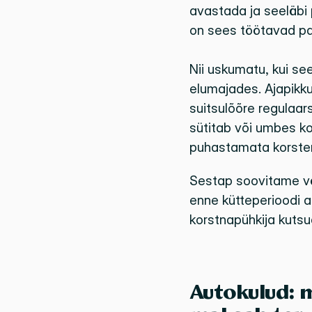
avastada ja seeläbi p
on sees töötavad pat
Nii uskumatu, kui se
elumajades. Ajapikku
suitsulõõre regulaar
sütitab või umbes ko
puhastamata korsten
Sestap soovitame väg
enne kütteperioodi a
korstnapühkija kutsu
Autokulud: m