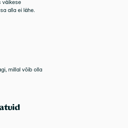
 väikese 
a alla ei lähe.
i, millal võib olla 
tuid 