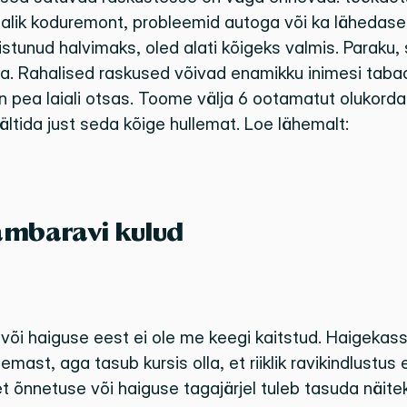
alik koduremont, probleemid autoga või ka lähedase 
istunud halvimaks, oled alati kõigeks valmis. Paraku, 
ha. Rahalised raskused võivad enamikku inimesi taba
 on pea laiali otsas. Toome välja 6 ootamatut olukorda, 
 vältida just seda kõige hullemat. Loe lähemalt:
ambaravi kulud
õi haiguse eest ei ole me keegi kaitstud. Haigekas
emast, aga tasub kursis olla, et riiklik ravikindlustus 
et õnnetuse või haiguse tagajärjel tuleb tasuda näitek