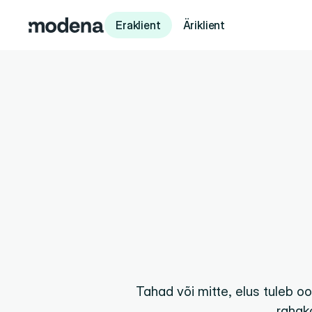
Eraklient
Äriklient
6
oot
milleks
v
Tahad või mitte, elus tuleb oo
rahako