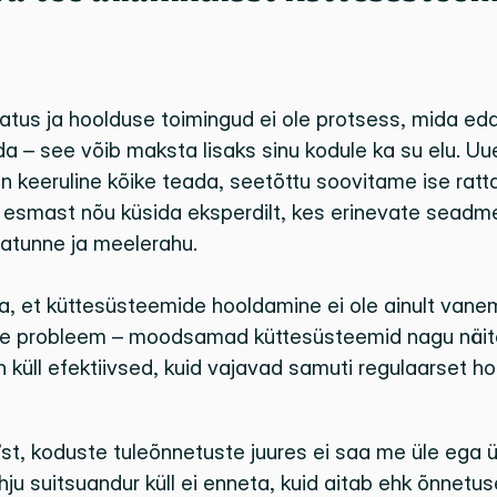
tus ja hoolduse toimingud ei ole protsess, mida edasi
a – see võib maksta lisaks sinu kodule ka su elu. Uue
 keeruline kõike teada, seetõttu soovitame ise ratta
esmast nõu küsida eksperdilt, kes erinevate seadme
urvatunne ja meelerahu.
, et küttesüsteemide hooldamine ei ole ainult vanem
 probleem – moodsamad küttesüsteemid nagu näite
üll efektiivsed, kuid vajavad samuti regulaarset ho
t, koduste tuleõnnetuste juures ei saa me üle ega ü
ju suitsuandur küll ei enneta, kuid aitab ehk õnnetuse