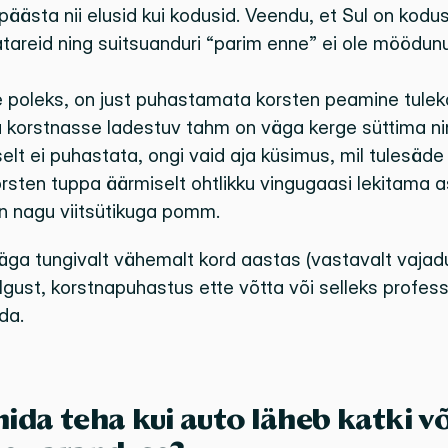
äästa nii elusid kui kodusid. Veendu, et Sul on kodus 
areid ning suitsuanduri “parim enne” ei ole möödunu
e poleks, on just puhastamata korsten peamine tulek
 korstnasse ladestuv tahm on väga kerge süttima ning
selt ei puhastata, ongi vaid aja küsimus, mil tulesä
rsten tuppa äärmiselt ohtlikku vingugaasi lekitama as
 nagu viitsütikuga pomm.
a tungivalt vähemalt kord aastas (vastavalt vajadus
lgust, korstnapuhastus ette võtta või selleks profess
da. 
ida teha kui auto läheb katki võ