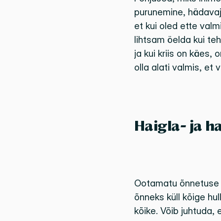
purunemine, hädavaj
et kui oled ette valm
lihtsam öelda kui te
ja kui kriis on käes,
olla alati valmis, et
Haigla- ja h
Ootamatu õnnetuse v
õnneks küll kõige hull
kõike. Võib juhtuda, 