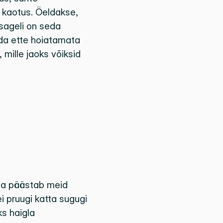
kaotus. Öeldakse, 
sageli on seda 
da ette hoiatamata 
mille jaoks võiksid 
sa päästab meid 
ei pruugi katta sugugi 
s haigla 