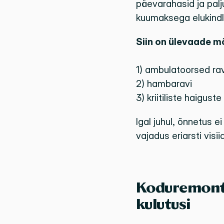
päevarahasid ja palj
kuumaksega elukindlu
Siin on ülevaade mõ
1) ambulatoorsed rav
2) hambaravi
3) kriitiliste haiguste
Igal juhul, õnnetus ei 
vajadus eriarsti vis
Koduremont 
kulutusi