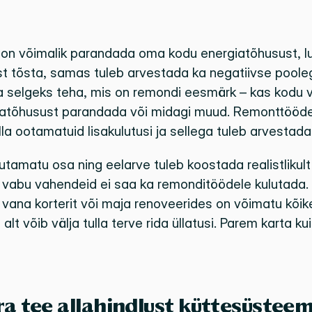
on võimalik parandada oma kodu energiatõhusust, luu
st tõsta, samas tuleb arvestada ka negatiivse poole
a selgeks teha, mis on remondi eesmärk – kas kodu v
atõhusust parandada või midagi muud. Remonttööde 
la ootamatuid lisakulutusi ja sellega tuleb arvestada
tamatu osa ning eelarve tuleb koostada realistlikult
ki vabu vahendeid ei saa ka remonditöödele kulutada. 
 vana korterit või maja renoveerides on võimatu kõik
alt võib välja tulla terve rida üllatusi. Parem karta k
ra tee allahindlust küttesüsteem