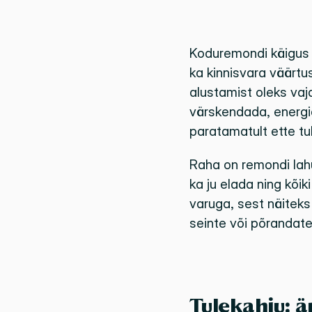
Koduremondi käigus 
ka kinnisvara väärtu
alustamist oleks vaj
värskendada, energi
paratamatult ette tul
Raha on remondi lahu
ka ju elada ning kõi
varuga, sest näiteks
seinte või põrandate 
Tulekahju: ä