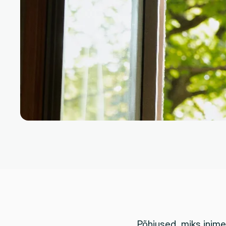
Põhjused, miks inim