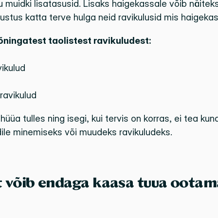
u muidki lisatasusid. Lisaks haigekassale võib näiteks
stus katta terve hulga neid ravikulusid mis haigekass
ningatest taolistest ravikuludest: 
ikulud
 ravikulud
hüüa tulles ning isegi, kui tervis on korras, ei tea kunag
iidile minemiseks või muudeks ravikuludeks.
võib endaga kaasa tuua ootama