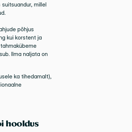
suitsuandur, millel 
d. 
ahjude põhjus 
 kui korstent ja 
de tahmakübeme 
ub. Ilma naljata on 
ele ka tihedamalt), 
ionaalne 
i hooldus 