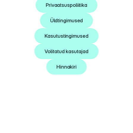
Privaatsuspoliitika
Privaatsuspoliitika
Üldtingimused
Üldtingimused
Kasutustingimused
Kasutustingimused
Volitatud kasutajad
Volitatud kasutajad
Hinnakiri
Hinnakiri