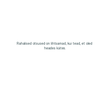
Üle
100
000
Modena
kasutaja
ei
saa
eksida.
Rahalised otsused on lihtsamad, kui tead, et oled 
heades kätes.
"Avastasin Modena ühes enda lemmik e-
poes ja nüüd valin võimalusel alati Modena, 
väga kiire ja mugav."
Mirjam
Modena klient