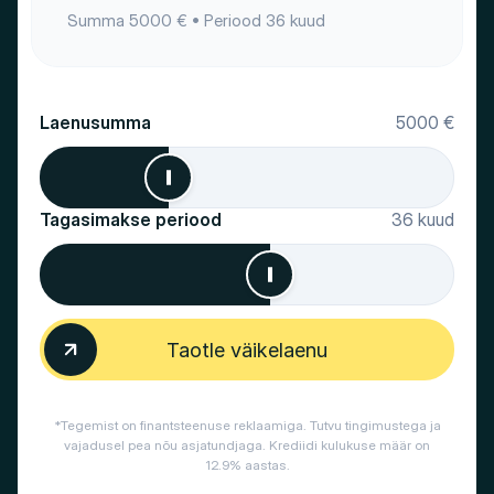
Summa
5000
€ • Periood
36
kuud
Laenusumma
5000
€
Tagasimakse periood
36
kuud
Taotle väikelaenu
*Tegemist on finantsteenuse reklaamiga. Tutvu tingimustega ja
vajadusel pea nõu asjatundjaga. Krediidi kulukuse määr on
12.9% aastas.