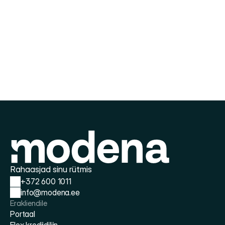
Raha ei tohiks saada ideede 
elluviimisel takistuseks. Vajad 
paindlikkust ostude eest tasumisel, 
soovid võtta laenu või kasutada 
krediidiliini?
Ava konto
Ava konto
Rahaasjad sinu rütmis
+372 600 1011
info@modena.ee
Erakliendile
Portaal