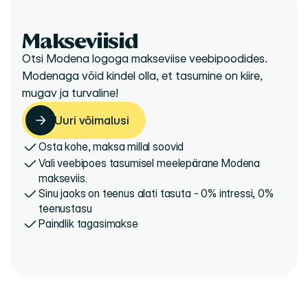
Makseviisid
Otsi Modena logoga makseviise veebipoodides. 
Modenaga võid kindel olla, et tasumine on kiire, 
mugav ja turvaline!
Uuri võimalusi
Uuri võimalusi
Osta kohe, maksa millal soovid
Vali veebipoes tasumisel meelepärane Modena 
makseviis.
Sinu jaoks on teenus alati tasuta - 0% intressi, 0% 
teenustasu
Paindlik tagasimakse