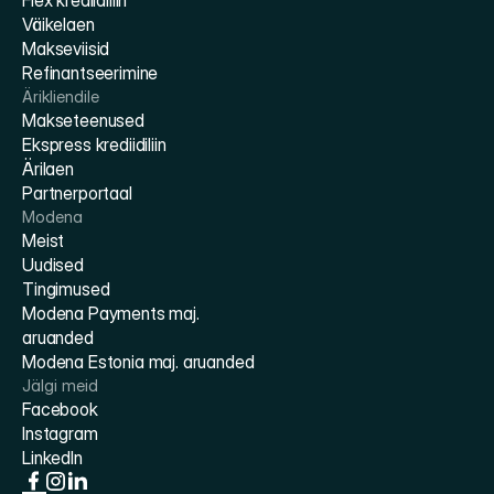
Flex krediidiliin
Väikelaen
Makseviisid
Refinantseerimine
Ärikliendile
Makseteenused
Ekspress krediidiliin
Ärilaen
Partnerportaal
Modena
Meist
Uudised
Tingimused
Modena Payments maj. 
aruanded
Modena Estonia maj. aruanded
Jälgi meid
Facebook
Instagram
LinkedIn