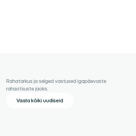
Kati
Modena klient
Uudised
Rahatarkus ja selged vastused igapäevaste 
rahaotsuste jaoks.
Vaata kõiki uudiseid
Vaata kõiki uudiseid