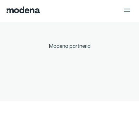
Modena partnerid
Iseteenindus
Tule kliendiks
Iseteenindus
Lai
valik
krediidi-
ja