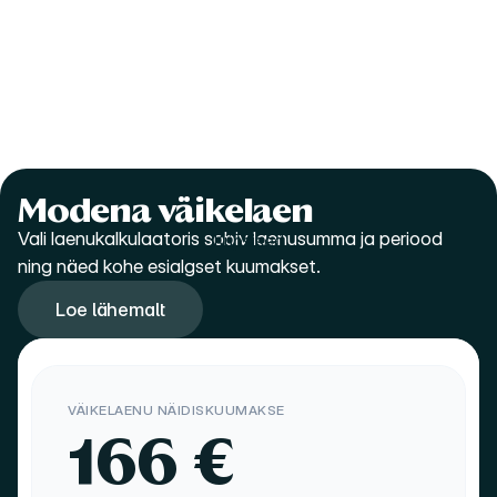
makseteenuseid.
Lahendused
igaks
eluolukorraks.
Väikelaen
Flex krediidiliin
Refinantseerimislaen
Makseviisid
Teenused ettevõttele
Modena väikelaen
Vali laenukalkulaatoris sobiv laenusumma ja periood 
Küpsised
ning näed kohe esialgset kuumakset. 
Loe lähemalt
Loe lähemalt
VÄIKELAENU NÄIDISKUUMAKSE
166
€