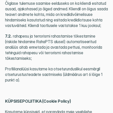
Õiglase tulemuse saamise eelduseks on ka kliendi esitatud 
ausad, ajakohased ja õiged andmed. Kliendil on õigus saada 
teavet andmete kohta, mida on krediidivõimelisuse 
hindamiseks kasutatud ning esitada krediidiotsuse kohta 
vastuväiteid. Kliendi taotlusele vastatakse 1 kuu jooksul;
7.2.  
rahapesu ja terrorismi rahastamise tõkestamine 
(riskide hindamine RahaPTS alusel): automatiseeritud 
analüüs aitab ennetada ja avastada pettusi, monitoorida 
tehinguid rahapesu või terrorismi rahastamise 
tõkestamiseks;
Profiilianalüüsi kasutame ka otseturunduslikul eesmärgil 
otseturustusteadete saatmiseks (üldmäärus art 6 lõige 1 
punkt a).
KÜPSISEPOLIITIKA (Cookie Policy)
Kasutame küpsiseid, et parandada meie veebilehe 