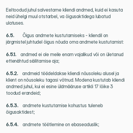
Eeltoodud juhul salvestame kliendi andmed, kuid ei kasuta 
neid ühelgi muul otstarbel, va õigusaktidega lubatud 
ulatuses.
6.5.          
Õigus andmete kustutamiseks - kliendil on 
järgmistel juhtudel õigus nõuda oma andmete kustutamist:
6.5.1.     
andmed ei ole meile enam vajalikud või on ületanud 
ettenähtud säilitamise aja;
6.5.2.     
andmeid töödeldakse kliendi nõusoleku alusel ja 
klient on nõusoleku tagasi võtnud. Modena kustutab kliendi 
andmed juhul, kui ei esine üldmääruse artikli 17 lõike 3 
toodud erandeid;
6.5.3.     
andmete kustutamise kohustus tuleneb 
õigusaktidest;
6.5.4.     
andmete töötlemine on ebaseaduslik;