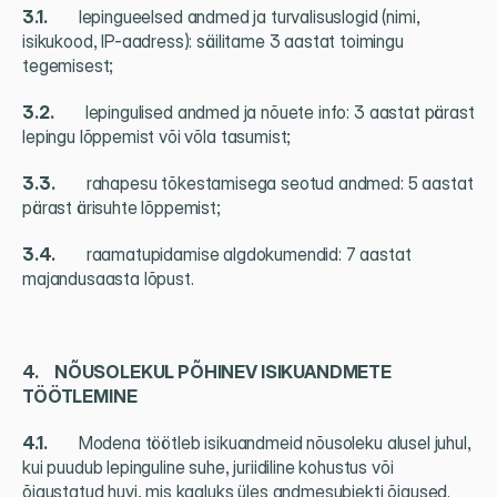
3.1.          
lepingueelsed andmed ja turvalisuslogid (nimi, 
isikukood, IP-aadress): säilitame 3 aastat toimingu 
tegemisest;
3.2.          
lepingulised andmed ja nõuete info: 3 aastat pärast 
lepingu lõppemist või võla tasumist;
3.3.          
rahapesu tõkestamisega seotud andmed: 5 aastat 
pärast ärisuhte lõppemist;
3.4.          
raamatupidamise algdokumendid: 7 aastat 
majandusaasta lõpust.
4.     NÕUSOLEKUL PÕHINEV ISIKUANDMETE 
TÖÖTLEMINE
4.1.          
Modena töötleb isikuandmeid nõusoleku alusel juhul, 
kui puudub lepinguline suhe, juriidiline kohustus või 
õigustatud huvi, mis kaaluks üles andmesubjekti õigused. 