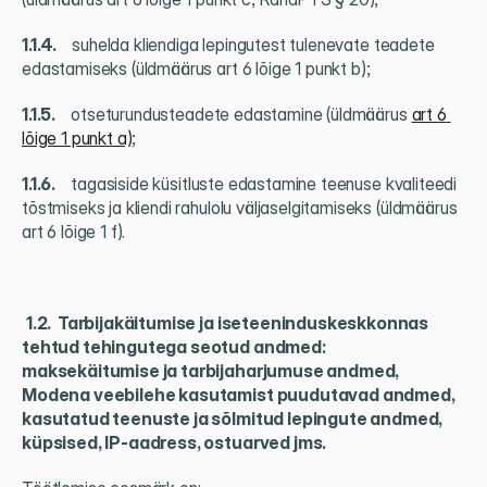
1.1.4.     
suhelda kliendiga lepingutest tulenevate teadete 
edastamiseks (üldmäärus art 6 lõige 1 punkt b);
1.1.5.     
otseturundusteadete edastamine (üldmäärus 
art 6 
lõige 1 punkt a)
;
1.1.6.     
tagasiside küsitluste edastamine teenuse kvaliteedi 
tõstmiseks ja kliendi rahulolu väljaselgitamiseks (üldmäärus 
art 6 lõige 1 f).
1.2.  Tarbijakäitumise ja iseteeninduskeskkonnas 
tehtud tehingutega seotud andmed: 
maksekäitumise ja tarbijaharjumuse andmed, 
Modena veebilehe kasutamist puudutavad andmed, 
kasutatud teenuste ja sõlmitud lepingute andmed, 
küpsised, IP-aadress, ostuarved jms.