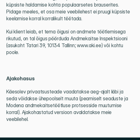
küpsiste haldamise kohta populaarsetes brauserites. 
Pidage meeles, et osa meie veebilehest ei pruugi küpsiste 
keelamise korral korralikult töötada.
Kui klient leiab, et tema õigusi on andmete töötlemisega 
rikutud, on tal õigus pöörduda Andmekaitse Inspektsiooni 
(asukoht Tatari 39, 10134 Tallinn; www.aki.ee) või kohtu 
poole.
Ajakohasus
Käesolev privaatsusteade vaadatakse aeg-ajalt läbi ja 
seda võidakse ühepoolselt muuta (peamiselt seaduste ja 
Modena andmekaitsetöötluse protsesside muutumise 
korral). Ajakohastatud versioon avaldatakse meie 
veebilehel. 