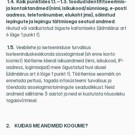
1.4.  Kõik punktides 1.1. – 1.3. toodud identifitseerimis- 
ja kontaktandmed (nimi, isikukood/sünniaeg, e-posti 
aadress, telefoninumber, elukoht jms), sõlmitud 
lepingute ja lepingu täitmisega seotud andmed
: 
rikutud või vaidlustatud õiguste kaitsmiseks (üldmäärus art 
6 lõige 1 punkt f).
1.5.  
Veebilehe ja iseteeninduse turvalisus 
Iseteeninduskeskkonda sisselogimisel (sh enne konto 
loomist) töötleme kliendi isikuandmeid (nimi, isikukood, IP-
aadress, logimisajad) meie õigustatud huvi alusel 
(üldmäärus art 6 lõige 1 punkt f). Töötlemise eesmärk on 
ennetada pettusi, tagada infosüsteemi turvalisus ja 
tõendada sisselogimistoimingute seaduslikkust. Neid 
andmeid säilitame 3 aastat ja neid ei kustutata nõusoleku 
tagasivõtmisel.
2.     KUIDAS ME ANDMEID KOGUME?