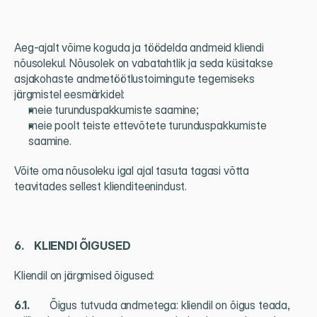
Aeg-ajalt võime koguda ja töödelda andmeid kliendi 
nõusolekul. Nõusolek on vabatahtlik ja seda küsitakse 
asjakohaste andmetöötlustoimingute tegemiseks 
järgmistel eesmärkidel:
meie turunduspakkumiste saamine;
meie poolt teiste ettevõtete turunduspakkumiste 
saamine.
Võite oma nõusoleku igal ajal tasuta tagasi võtta 
teavitades sellest klienditeenindust.
6.     KLIENDI ÕIGUSED
Kliendil on järgmised õigused:
6.1.          
Õigus tutvuda andmetega: kliendil on õigus teada, 