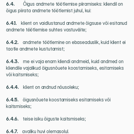
6.4.          
Õigus andmete töötlemise piiramiseks: kliendil on 
õigus piirata andmete töötlemist juhul, kui:
6.4.1.     
klient on vaidlustanud andmete õigsuse või esitanud 
andmete töötlemise suhtes vastuväite;
6.4.2.     
andmete töötlemine on ebaseaduslik, kuid klient ei 
taotle andmete kustutamist;
6.4.3.     
me ei vaja enam kliendi andmeid, kuid andmed on 
kliendile vajalikud õigusnõuete koostamiseks, esitamiseks 
või kaitsmiseks;
6.4.4.     
klient on andnud nõusoleku;
6.4.5.     
õigusnõuete koostamiseks esitamiseks või 
kaitsmiseks;
6.4.6.     
teise isiku õiguste kaitsmiseks;
6.4.7.     
avaliku huvi olemasolul.