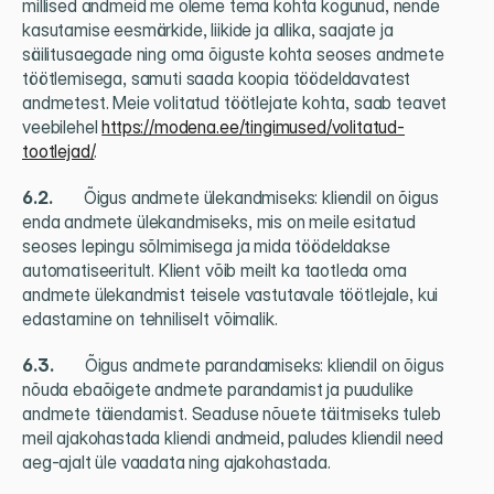
millised andmeid me oleme tema kohta kogunud, nende 
kasutamise eesmärkide, liikide ja allika, saajate ja 
säilitusaegade ning oma õiguste kohta seoses andmete 
töötlemisega, samuti saada koopia töödeldavatest 
andmetest. Meie volitatud töötlejate kohta, saab teavet 
veebilehel 
https://modena.ee/tingimused/volitatud-
tootlejad/
.
6.2.          
Õigus andmete ülekandmiseks: kliendil on õigus 
enda andmete ülekandmiseks, mis on meile esitatud 
seoses lepingu sõlmimisega ja mida töödeldakse 
automatiseeritult. Klient võib meilt ka taotleda oma 
andmete ülekandmist teisele vastutavale töötlejale, kui 
edastamine on tehniliselt võimalik.
6.3.          
Õigus andmete parandamiseks: kliendil on õigus 
nõuda ebaõigete andmete parandamist ja puudulike 
andmete täiendamist. Seaduse nõuete täitmiseks tuleb 
meil ajakohastada kliendi andmeid, paludes kliendil need 
aeg-ajalt üle vaadata ning ajakohastada.