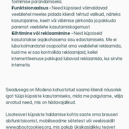
toimimise parandamiseks.
Funktsionaalsus - 
Need küpsised võimaldavad 
veebilehel meeles pidada kliendi tehtud valikuid, näiteks 
kasutajanime, keelt või viibimise piirkonda ja pakkuda 
paremat veebilehe kasutamiskogemust.
Sihtimine või reklaamimine - 
Neid küpsiseid 
kasutatakse asjakohasema sisu edastamiseks. Me ei 
luba kolmandatel osapooltel oma veebilehel reklaamida, 
kuid me ei saa kontrollida reklaamijaid, kellel 
internetiteenuse pakkujad lubavad reklaamida, kui sirvite 
internetis.
Seadusega on Modena kohustatud saama kliendi nõusolek 
igat tüüpi küpsiste kasutamiseks, mida me paigutame, välja 
arvatud need, mis on hädavajalikud.
Lisateavet küpsiste haldamise kohta saate oma brauseri 
abifunktsioonist, mobiilseadme sätetest või veebisaidilt 
www.aboutcookies.org, mis pakub üksikasjalikku teavet 