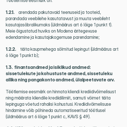
Töötlemise eesmärk on:
1.2.1.     
arendada pakutavaid teenuseid ja tooteid, 
parandada veebilehe kasutatavust ja muuta veebileht 
kasutajasõbralikumaks (üldmäärus art 6 lõige 1 punkt f). 
Meie õigustatud huviks on Modena äritegevuse 
edendamine ja kasutajakogemuse parendamine;
1.2.2.     
täita kaupmehega sõlmitud lepingut (üldmäärus art 
6 lõige 1 punkt b);
1.3.  finantsandmed ja isiklikud andmed: 
sissetulekute ja kohustuste andmed, sissetuleku 
allika ning pangakonto andmed, ülalpeetavate arv.
Töötlemise eesmärk on hinnata kliendi krediidivõimelisust 
ning määrata kliendile krediidilimiit, samuti võimet täita 
lepinguga võetud rahalisi kohustusi. Krediidivõimelisuse 
hindamine võib põhineda automatiseeritud töötlusel 
(üldmäärus art 6 lõige 1 punkt c, KAVS § 49).