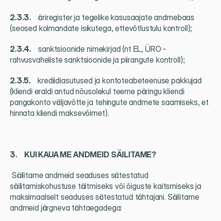
2.3.3.     
äriregister ja tegelike kasusaajate andmebaas 
(seosed kolmandate isikutega, ettevõtlustulu kontroll);
2.3.4.     
sanktsioonide nimekirjad (nt EL, ÜRO - 
rahvusvaheliste sanktsioonide ja piirangute kontroll);
2.3.5.     
krediidiasutused ja kontoteabeteenuse pakkujad 
(kliendi eraldi antud nõusolekul teeme päringu kliendi 
pangakonto väljavõtte ja tehingute andmete saamiseks, et 
hinnata kliendi maksevõimet).
3.     KUI KAUA ME ANDMEID SÄILITAME?
 Säilitame andmeid seaduses sätestatud 
säilitamiskohustuse täitmiseks või õiguste kaitsmiseks ja 
maksimaalselt seaduses sätestatud tähtajani. Säilitame 
andmeid järgneva tähtaegadega: