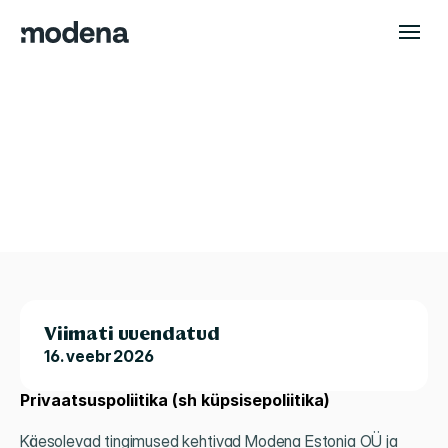
Privaatsuspoliitika
(sh
küpsisepoliitika)
Iseteenindus
Tule kliendiks
Iseteenindus
Viimati uuendatud
16. veebr 2026
Privaatsuspoliitika (sh küpsisepoliitika)
Käesolevad tingimused kehtivad Modena Estonia OÜ ja 