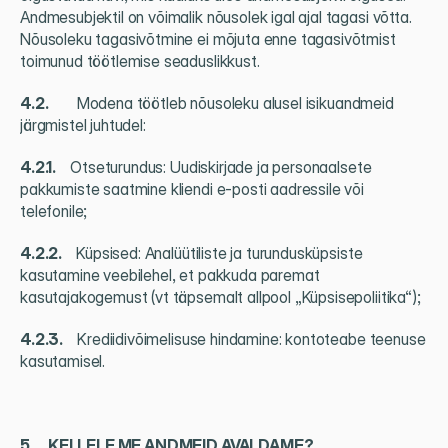
Andmesubjektil on võimalik nõusolek igal ajal tagasi võtta. 
Nõusoleku tagasivõtmine ei mõjuta enne tagasivõtmist 
toimunud töötlemise seaduslikkust.
4.2.          
Modena töötleb nõusoleku alusel isikuandmeid 
järgmistel juhtudel:
4.2.1.     
Otseturundus: Uudiskirjade ja personaalsete 
pakkumiste saatmine kliendi e-posti aadressile või 
telefonile;
4.2.2.     
Küpsised: Analüütiliste ja turundusküpsiste 
kasutamine veebilehel, et pakkuda paremat 
kasutajakogemust (vt täpsemalt allpool „Küpsisepoliitika“);
4.2.3.     
Krediidivõimelisuse hindamine: kontoteabe teenuse 
kasutamisel.
5.     KELLELE ME ANDMEID AVALDAME?