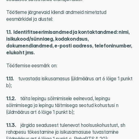
Töötleme järgnevaid kliendi andmeid nimetatud 
eesmärkidel ja alustel:
1.1.  Identifitseerimisandmed ja kontaktandmed: nimi, 
isikukood/sünniaeg, kodakondsus, 
dokumendiandmed, e-posti aadress, telefoninumber, 
elukoht jms.
Töötlemise eesmärk on:
1.1.1.     
tuvastada isikusamasus (üldmäärus art 6 lõige 1 punkt 
b);
1.1.2.     
täita lepingu sõlmimisele eelnevad, lepingu 
sõlmimisega ja lepingu täitmisega seotud kohustusi n 
(üldmäärus art 6 lõige 1 punkt b);
1.1.3.     
järgida seadusest tulenevat hoolsuskohustust, sh 
rahapesu tõkestamine ja isikusamasuse tuvastamine 
(üldmäärus art 6 lõige 1 punkt c, RahaPTS § 20);