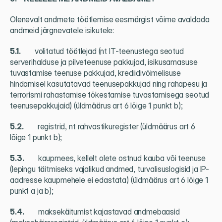
Olenevalt andmete töötlemise eesmärgist võime avaldada 
andmeid järgnevatele isikutele:
5.1.          
volitatud töötlejad (nt IT-teenustega seotud 
serverihalduse ja pilveteenuse pakkujad, isikusamasuse 
tuvastamise teenuse pakkujad, krediidivõimelisuse 
hindamisel kasutatavad teenusepakkujad ning rahapesu ja 
terrorismi rahastamise tõkestamise tuvastamisega seotud 
teenusepakkujaid) (üldmäärus art 6 lõige 1 punkt b);
5.2.          
registrid, nt rahvastikuregister (üldmäärus art 6 
lõige 1 punkt b);
5.3.          
kaupmees, kellelt olete ostnud kauba või teenuse 
(lepingu täitmiseks vajalikud andmed, turvalisuslogisid ja IP-
aadresse kaupmehele ei edastata) (üldmäärus art 6 lõige 1 
punkt a ja b);
5.4.          
maksekäitumist kajastavad andmebaasid 