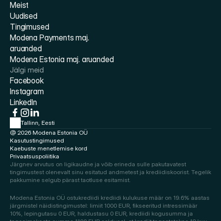
Meist
Uudised
Tingimused
Modena Payments maj. 
aruanded
Modena Estonia maj. aruanded
Jälgi meid
Facebook
Instagram
LinkedIn
Tallinn, Eesti
@ 2026 Modena Estonia OÜ
Kasutustingimused
Kaebuste menetlemise kord
Privaatsuspoliitika
Järgnev arvutus on ligikaudne ja võib erineda sulle pakutavatest 
tingimustest olenevalt sinu esitatud andmetest ja krediidiskoorist. Tegelik 
pakkumine selgub pärast taotluse esitamist.
Modena Estonia OÜ ostukrediidi krediidi kulukuse määr on 19.6% aastas 
järgmistel näidistingimustel: limiit 1000 EUR, fikseeritud intressimäär 
10%, lepingutasu 0 EUR, haldustasu 0 EUR, krediidi kogusumma ja 