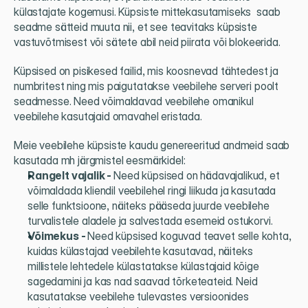
külastajate kogemusi. Küpsiste mittekasutamiseks  saab 
seadme sätteid muuta nii, et see teavitaks küpsiste 
vastuvõtmisest või sätete abil neid piirata või blokeerida.
Küpsised on pisikesed failid, mis koosnevad tähtedest ja 
numbritest ning mis paigutatakse veebilehe serveri poolt 
seadmesse. Need võimaldavad veebilehe omanikul 
veebilehe kasutajaid omavahel eristada.
Meie veebilehe küpsiste kaudu genereeritud andmeid saab 
kasutada mh järgmistel eesmärkidel:
Rangelt vajalik - 
Need küpsised on hädavajalikud, et 
võimaldada kliendil veebilehel ringi liikuda ja kasutada 
selle funktsioone, näiteks pääseda juurde veebilehe 
turvalistele aladele ja salvestada esemeid ostukorvi.
Võimekus - 
Need küpsised koguvad teavet selle kohta, 
kuidas külastajad veebilehte kasutavad, näiteks 
millistele lehtedele külastatakse külastajaid kõige 
sagedamini ja kas nad saavad tõrketeateid. Neid 
kasutatakse veebilehe tulevastes versioonides 