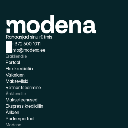
Rahaasjad sinu rütmis
+372 600 1011
info@modena.ee
Erakliendile
Portaal
Flex krediidiliin
Väikelaen
Makseviisid
Refinantseerimine
Ärikliendile
Makseteenused
Ekspress krediidiliin
Ärilaen
Partnerportaal
Modena