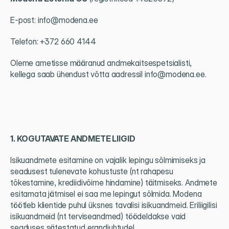
E-post: info@modena.ee
Telefon:
+372 660 4144
Oleme ametisse määranud andmekaitsespetsialisti, 
kellega saab ühendust võtta aadressil info@modena.ee.
1. KOGUTAVATE ANDMETE LIIGID
Isikuandmete esitamine on vajalik lepingu sõlmimiseks ja 
seadusest tulenevate kohustuste (nt rahapesu 
tõkestamine, krediidivõime hindamine) täitmiseks. Andmete 
esitamata jätmisel ei saa me lepingut sõlmida. Modena 
töötleb klientide puhul üksnes tavalisi isikuandmeid. Eriliigilisi 
isikuandmeid (nt terviseandmed) töödeldakse vaid 
seaduses sätestatud erandjuhtudel.