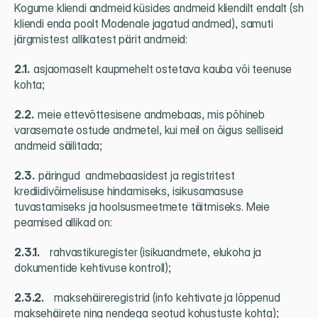
Kogume kliendi andmeid küsides andmeid kliendilt endalt (sh 
kliendi enda poolt Modenale jagatud andmed), samuti 
järgmistest allikatest pärit andmeid:
2.1.  
asjaomaselt kaupmehelt ostetava kauba või teenuse 
kohta;
2.2.  
meie ettevõttesisene andmebaas, mis põhineb 
varasemate ostude andmetel, kui meil on õigus selliseid 
andmeid säilitada;
2.3.  
päringud  andmebaasidest ja registritest 
krediidivõimelisuse hindamiseks, isikusamasuse 
tuvastamiseks ja hoolsusmeetmete täitmiseks. Meie 
peamised allikad on:
2.3.1.     
rahvastikuregister (isikuandmete, elukoha ja 
dokumentide kehtivuse kontroll);
2.3.2.     
maksehäireregistrid (info kehtivate ja lõppenud 
maksehäirete ning nendega seotud kohustuste kohta);