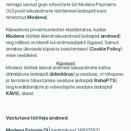
temaga seotud grupi ettevõtete (sh Modena Payments 
OÜ) poolt isikuandmete töötlemisel (edaspidi koos 
nimetatud 
Modena
).
Käesolevas privaatsusteates kirjeldatakse, kuidas 
Modena
 töötleb kliendi isikuandmeid (edaspidi 
andmed
) 
ning millised on kliendi kui andmesubjekti õigused. Samuti 
antakse ülevaade küpsiste kasutamisest (
Cookie Policy
) 
meie veebilehel.
Küpsised
Modena töötleb kliendi andmeid isikuandmete kaitse 
üldmääruse (edaspidi 
üldmäärus
) ja seaduse, nt rahapesu 
ja terrorismi tõkestamise seaduse (edaspidi 
RahaPTS
) 
ning krediidiandjate ja vahendajate seaduse (edaspidi 
KAVS
), alusel.
Vastutava töötleja andmed:
Modena Estonia OÜ
 (registrikood 14820592)