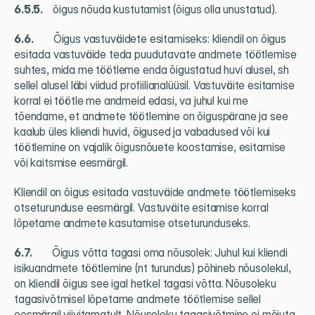
6.5.5.     
õigus nõuda kustutamist (õigus olla unustatud).
6.6.          
Õigus vastuväidete esitamiseks: kliendil on õigus 
esitada vastuväide teda puudutavate andmete töötlemise 
suhtes, mida me töötleme enda õigustatud huvi alusel, sh 
sellel alusel läbi viidud profiilianalüüsil. Vastuväite esitamise 
korral ei töötle me andmeid edasi, va juhul kui me 
tõendame, et andmete töötlemine on õiguspärane ja see 
kaalub üles kliendi huvid, õigused ja vabadused või kui 
töötlemine on vajalik õigusnõuete koostamise, esitamise 
või kaitsmise eesmärgil.
Kliendil on õigus esitada vastuväide andmete töötlemiseks 
otseturunduse eesmärgil. Vastuväite esitamise korral 
lõpetame andmete kasutamise otseturunduseks.
6.7.          
Õigus võtta tagasi oma nõusolek: Juhul kui kliendi 
isikuandmete töötlemine (nt turundus) põhineb nõusolekul, 
on kliendil õigus see igal hetkel tagasi võtta. Nõusoleku 
tagasivõtmisel lõpetame andmete töötlemise sellel 
eesmärgil viivitamatult. Nõusoleku tagasivõtmine ei mõjuta 