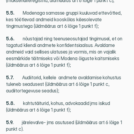
(maksehäireregistrid, üldmäärus art 6 lõige 1 punkt c);
5.5.          
Modenaga samasse gruppi kuuluvad ettevõtted, 
kes töötlevad andmeid kooskõlas käesolevate 
tingimustega (üldmäärus art 6 lõige 1 punkt f);
5.6.          
nõustajad ning teenuseosutajad tingimusel, et on 
tagatud kliendi andmete konfidentsiaalsus. Avaldame 
andmeid vaid sellises ulatuses ja vormis, mis on vajalik 
eesmärkide täitmiseks või Modena õiguste kaitsmiseks 
(üldmäärus art 6 lõige 1 punkt f);
5.7.          
Audiitorid, kellele  andmete avaldamise kohustus 
tuleneb seadusest (üldmäärus art 6 lõige 1 punkt c, 
audiitortegevuse seadus);
5.8.          
kohtutäiturid, kohus, advokaadid jms isikud 
(üldmäärus art 6 lõige 1 punkt f);
5.9.          
järelevalve- jms asutused (üldmäärus art 6 lõige 1 
punkt c).