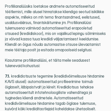
Profiilianalüüsiks loetakse andmete automatiseeritud 
töötlemist, mille alusel hinnatakse kliendiga seotud isiklikke 
aspekte, milleks on mh tema finantsandmed, eelistused, 
usaldusväärsus, finantskäitumine jm. Profiilianalüüsi 
tulemusena valmivad automatiseeritud erapooletud 
otsused (krediidiskoor), mis on vajalikud lepingu sõlmimiseks 
ja võivad kaasa tuua krediidi väljastamisest keeldumise. 
Kliendil on õigus nõuda automaatse otsuse ülevaatamist 
meie töötaja poolt ja esitada omapoolseid selgitusi.
Kasutame profiilianalüüsi, et täita meile seadusest 
tulenevaid kohustusi:
7.1.  
krediidiotsuste tegemine (krediidivõimelisuse hindamine 
KAVS alusel): automatiseeritud profileerimine toimub 
õiglaselt, läbipaistvalt ja kiirelt. Krediidiotsus tehakse 
automatiseeritult infotehnoloogiliste vahenditega ja 
tuginedes kliendi andmetele. Automatiseeritud 
krediidivõimelisuse hindamine tagab õiglase tulemuse, 
kuivõrd kõiki krediiditaotlejaid koheldakse ühetaoliselt. 