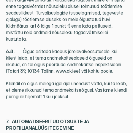
enne tagasivõtmist nõusoleku alusel toimunud töötlemise 
seaduslikkust. Turvalisuslogide (sisselogimised, tegevuste 
ajalugu) töötlemise aluseks on meie õigustatud huvi 
(üldmäärus  art 6 lõige 1 punkt f) ennetada pettuseid, 
mistõttu neid andmeid nõusoleku tagasivõtmisel ei 
kustutata.
6.8.          
Õigus esitada kaebus järelevalveasutusele: kui 
klient leiab, et tema andmekaitsealaseid õiguseid on 
rikutud, on tal õigus pöörduda Andmekaitse Inspektsiooni 
(Tatari 39, 10134 Tallinn, www.aki.ee) või kohtu poole.
Kliendil on õigus meiega igal ajal ühendust võtta, kui ta leiab, 
et oleme rikkunud tema andmekaitseõigusi. Vastame kliendi 
päringule hiljemalt 1 kuu jooksul.
7.   AUTOMATISEERITUD OTSUSTE JA 
PROFIILIANALÜÜSI TEGEMINE