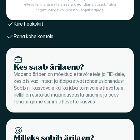
ettevõtte finantsnäitajatest ja krediidianalüüsist. Tutvu
tingimustega või pea nõu asjatundjaga.
Kiire heakskiit
Raha kohe kontole
Kes saab ärilaenu?
Modena ärilaen on mõeldud ettevõtetele ja FIE-dele, 
kes otsivad lihtsat ja läbipaistvat rahastuslahendust. 
Sobib nii kasvavale kui ka juba toimivale ettevõttele, 
kellel on esitatud majandusaasta aruanne ja soov 
teha järgmine samm ettevõtte kasvus.
Milleks sobib ärilaen?