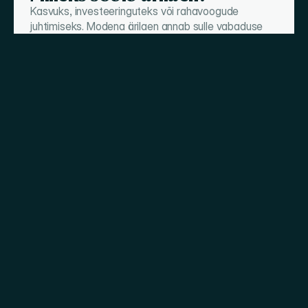
Kasvuks, investeeringuteks või rahavoogude 
juhtimiseks. Modena ärilaen annab sulle vabaduse 
kasutada raha just seal, kus sinu äri seda kõige 
rohkem vajab.
Oleks
elus
kõik
nii
lihtne,
kui
Modena
taotlusprotsess