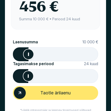
456
€
Summa
10 000
€ • Periood
24
kuud
Laenusumma
10 000
€
Tagasimakse periood
24
kuud
Taotle ärilaenu
*Lõplik intressimäär ja lepingu tingimused sõltuvad